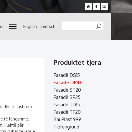
ni
English
Deutsch
Search
Produktet tjera
Fasadë DS15
Fasadë DF10
Fasadë ST20
Fasadë SF25
Fasadë TD15
ëm dhe të jashtëm
Fasadë TF20
dje të lëngshme.
BauPlast 999
, i lehtë për
Tiefengrund
rib duhet të jetë e