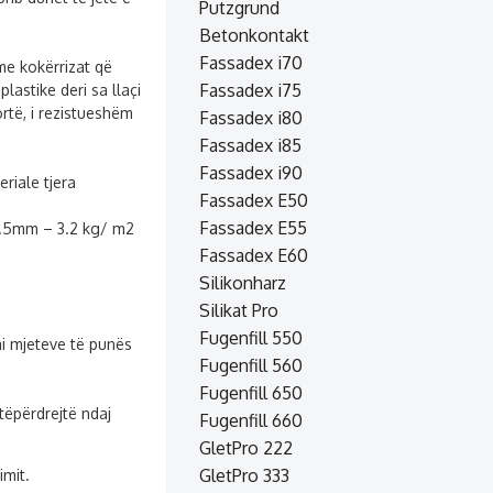
Putzgrund
Betonkontakt
Fassadex i70
me kokërrizat që
Fassadex i75
lastike deri sa llaçi
ortë, i rezistueshëm
Fassadex i80
Fassadex i85
Fassadex i90
riale tjera
Fassadex E50
Fassadex E55
.5mm – 3.2 kg/ m2
Fassadex E60
Silikonharz
Silikat Pro
Fugenfill 550
i mjeteve të punës
Fugenfill 560
Fugenfill 650
tëpërdrejtë ndaj
Fugenfill 660
GletPro 222
GletPro 333
imit.