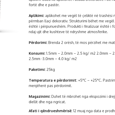
fortë dhe e pastër.
Aplikimi:
aplikohet me vegël të çeliktë në trashësi 
përmban llaçi dekorativ. Strukturimi bëhet me vegël p
është i përpunueshëm. Produkti i finalizuar është i f
ndaj ujit dhe kushteve të ndryshme atmosferike.
Përdorimi:
Brenda 2 orësh, të mos përzihet me mate
Konsumi:
1.5mm – 2.0mm – 2.5 kg/ m2 2.0mm – 2
2.5mm -3.0mm – 4.0 kg/ m2
Paketimi:
25kg
Temperatura e përdorimit:
+5°C – +25°C. Pastrim
menjëherë pas përdorimit.
Magazinimi:
Duhet të mbrohet nga ekspozimi i drej
diellit dhe nga ngricat.
Afati i qëndrueshmërisë:
12 muaj nga data e prodh