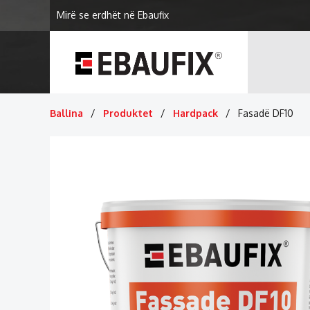
Mirë se erdhët në Ebaufix
Ballina
Produktet
Hardpack
Fasadë DF10