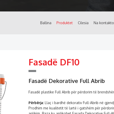
Ballina
Produktet
Cilesia
Na kontakto
Fasadë DF10
Fasadë Dekorative Full Abrib
Fasadë plastike Full Abrib për përdorim të brendsh
Përbërja:
Llaç i bardhë dekorativ Full-Abrib në gjen
Prodhim me kualitetit të lartë i gatshëm për përdorim
aplikim. Baza ku aplikohet Fasada Dekorative Full-Ab