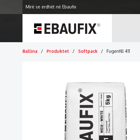
Mirë se erdhët në Ebaufix
Ballina
Produktet
Softpack
Fugenfill 411