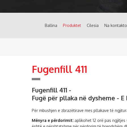
Ballina
Produktet
Cilesia
Na kontakto
Fugenfill 411
Fugenfill 411 -
Fugë për pllaka në dysheme - E
Për mbushjen e zbrazëtirave mes pllakave të ngjitu
Mënyra e përdorimit:
aplikohet 12 orë pas ngjitjes
është e përshtatshme për përdorim të brendshëm dh