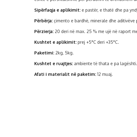
Sipërfaqja e aplikimit:
e pastër, e thatë dhe pa ynd
Përbërja:
çimento e bardhë, minerale dhe aditivëve 
Përzierja:
20 deri në max. 25 % me ujë në raport me
Kushtet e aplikimit:
prej +5°C deri +35°C.
Paketimi:
2kg, 5kg.
Kushtet e ruajtjes:
ambiente të thata e pa lagështi
Afati i materialit në paketim:
12 muaj.