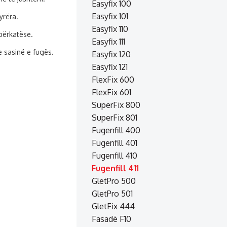
Easyfix 100
Easyfix 101
yrëra.
Easyfix 110
përkatëse.
Easyfix 111
 sasinë e fugës.
Easyfix 120
Easyfix 121
FlexFix 600
FlexFix 601
SuperFix 800
.
SuperFix 801
Fugenfill 400
Fugenfill 401
Fugenfill 410
Fugenfill 411
GletPro 500
GletPro 501
GletFix 444
Fasadë F10