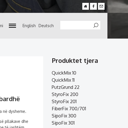
ni
English
Deutsch
Search
Produktet tjera
QuickMix 10
QuickMix 11
PutzGrund 22
StyroFix 200
 bardhë
StyroFix 201
FiberFix 700/701
ra në dysheme.
SipoFix 300
 së pllakave dhe
SipoFix 301
e të jashtëm.