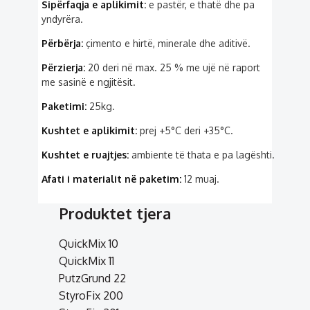
Sipërfaqja e aplikimit:
e pastër, e thatë dhe pa
yndyrëra.
Përbërja:
çimento e hirtë, minerale dhe aditivë.
Përzierja:
20 deri në max. 25 % me ujë në raport
me sasinë e ngjitësit.
Paketimi:
25kg.
Kushtet e aplikimit:
prej +5°C deri +35°C.
Kushtet e ruajtjes:
ambiente të thata e pa lagështi.
Afati i materialit në paketim:
12 muaj.
Produktet tjera
QuickMix 10
QuickMix 11
PutzGrund 22
StyroFix 200