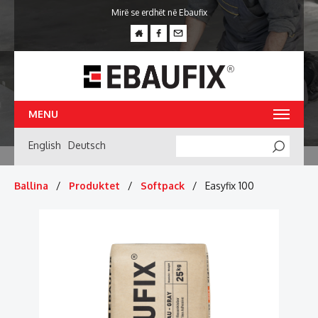
Mirë se erdhët në Ebaufix
MENU
English
Deutsch
Searc
Ballina
Produktet
Softpack
Easyfix 100