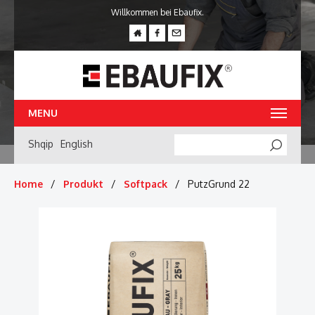
Willkommen bei Ebaufix.
MENU
Shqip
English
Searc
Home
Produkt
Softpack
PutzGrund 22